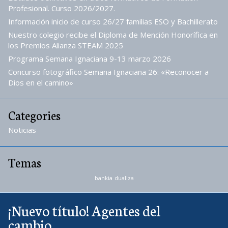
Profesional. Curso 2026/2027.
Información inicio de curso 26/27 familias ESO y Bachillerato
Nuestro colegio recibe el Diploma de Mención Honorífica en
los Premios Alianza STEAM 2025
Programa Semana Ignaciana 9-13 marzo 2026
Concurso fotográfico Semana Ignaciana 26: «Reconocer a
Dios en el camino»
Categories
Noticias
Temas
bankia
dualiza
¡Nuevo título! Agentes del
cambio