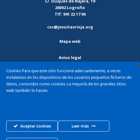
C/. Duques de Nájera, 19
26002 Logroño
Tlf: 941 22 17 00
csc@jesuitasrioja.org
Mapa web
Aviso legal
Cookies Para que este sitio funcione adecuadamente, a veces
Política de privacidad
instalamos en los dispositivos de los usuarios pequeños ficheros de
datos, conocidos como cookies. La mayoría de los grandes sitios
web también lo hacen.
Política de cookies
Sagrado Corazón - Jesuitas Logroño ©2026
Aceptar cookies
Leer más