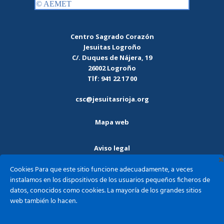
Centro Sagrado Corazón
Jesuitas Logroño
C/. Duques de Nájera, 19
26002 Logroño
Tlf: 941 22 17 00
csc@jesuitasrioja.org
Mapa web
Aviso legal
Cookies Para que este sitio funcione adecuadamente, a veces
Política de privacidad
instalamos en los dispositivos de los usuarios pequeños ficheros de
datos, conocidos como cookies. La mayoría de los grandes sitios
Política de cookies
web también lo hacen.
Sagrado Corazón - Jesuitas Logroño ©2026