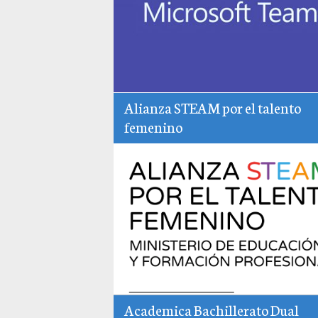
Alianza STEAM por el talento
femenino
Academica Bachillerato Dual