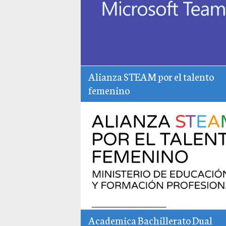
Alianza STEAM por el talento
femenino
Academica Bachillerato Dual