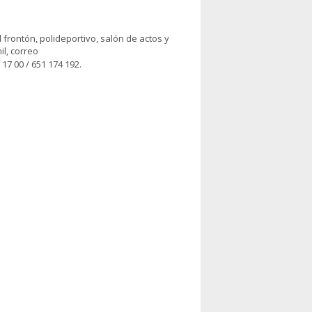
l frontón, polideportivo, salón de actos y
il, correo
 17 00 / 651 174 192.