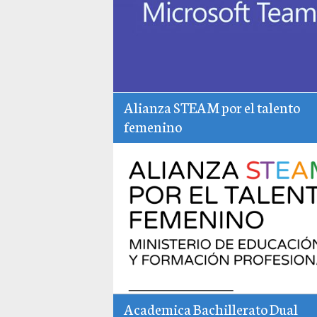
Alianza STEAM por el talento
femenino
Academica Bachillerato Dual