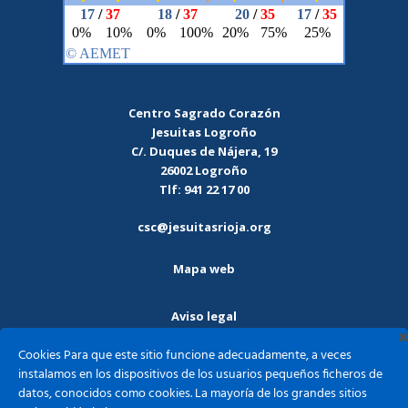
Centro Sagrado Corazón
Jesuitas Logroño
C/. Duques de Nájera, 19
26002 Logroño
Tlf: 941 22 17 00
csc@jesuitasrioja.org
Mapa web
Aviso legal
Cookies Para que este sitio funcione adecuadamente, a veces
Política de privacidad
instalamos en los dispositivos de los usuarios pequeños ficheros de
datos, conocidos como cookies. La mayoría de los grandes sitios