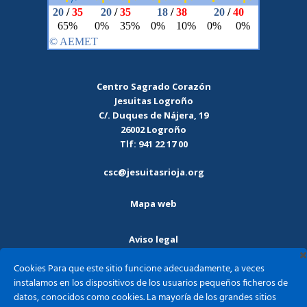
Centro Sagrado Corazón
Jesuitas Logroño
C/. Duques de Nájera, 19
26002 Logroño
Tlf: 941 22 17 00
csc@jesuitasrioja.org
Mapa web
Aviso legal
Cookies Para que este sitio funcione adecuadamente, a veces
Política de privacidad
instalamos en los dispositivos de los usuarios pequeños ficheros de
datos, conocidos como cookies. La mayoría de los grandes sitios