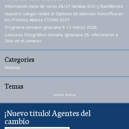
Información inicio de curso 26/27 familias ESO y Bachillerato
Nuestro colegio recibe el Diploma de Mención Honorífica en
los Premios Alianza STEAM 2025
Programa Semana Ignaciana 9-13 marzo 2026
Concurso fotográfico Semana Ignaciana 26: «Reconocer a
Dios en el camino»
Categories
Noticias
Temas
bankia
dualiza
¡Nuevo título! Agentes del
cambio