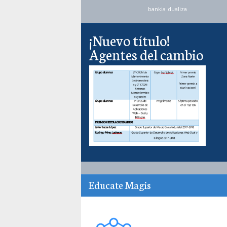
bankia
dualiza
¡Nuevo título!
Agentes del cambio
Educate Magis