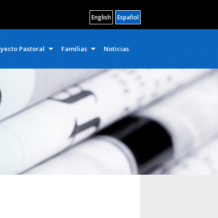
English
Español
yecto Pastoral
Familias
Noticias