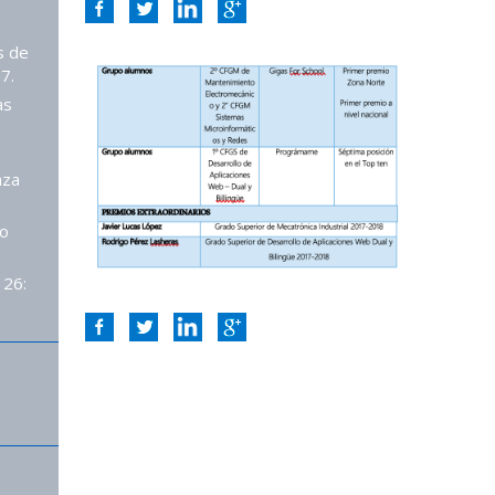
s de
7.
as
nza
o
 26: