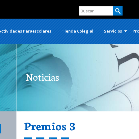
Actividades Paraescolares
Tienda Colegial
Servicios
Pro
Noticias
Premios 3