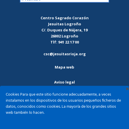
Centro Sagrado Corazón
Jesuitas Logroño
C/. Duques de Nájera, 19
26002 Logroño
Tlf: 941 22 17 00
csc@jesuitasrioja.org
Mapa web
Aviso legal
Cookies Para que este sitio funcione adecuadamente, a veces
Política de privacidad
instalamos en los dispositivos de los usuarios pequeños ficheros de
datos, conocidos como cookies. La mayoría de los grandes sitios
Política de cookies
web también lo hacen.
Sagrado Corazón - Jesuitas Logroño ©2026